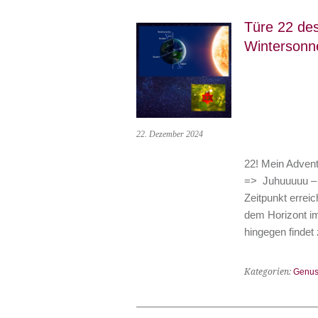
Türe 22 de
Winterson
22. Dezember 2024
22! Mein Adven
=> Juhuuuuu – 
Zeitpunkt erreic
dem Horizont im
hingegen findet
Kategorien:
Genus