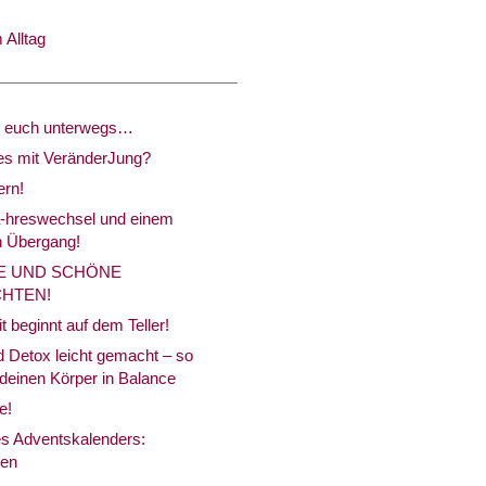
Alltag
ür euch unterwegs…
es mit VeränderJung?
ern!
-hreswechsel und einem
 Übergang!
E UND SCHÖNE
HTEN!
 beginnt auf dem Teller!
 Detox leicht gemacht – so
 deinen Körper in Balance
e!
es Adventskalenders:
ten