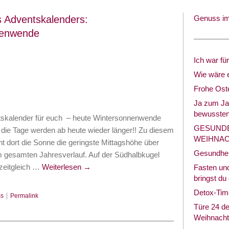
s Adventskalenders:
Genuss im 
nenwende
Ich war f
Wie wäre 
Frohe Ost
Ja zum Ja
bewussten
tskalender für euch – heute Wintersonnenwende
GESUND
die Tage werden ab heute wieder länger!! Zu diesem
WEIHNAC
ht dort die Sonne die geringste Mittagshöhe über
Gesundheit
 gesamten Jahresverlauf. Auf der Südhalbkugel
 zeitgleich …
Weiterlesen
→
Fasten und
bringst du
Detox-Tim
s
|
Permalink
Türe 24 d
Weihnach