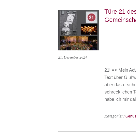
Türe 21 des
Gemeinscha
21. Dezember 2024
21! => Mein Adv
Text über Glühw
aber das ersche
schrecklichen 
habe ich mir d
Kategorien:
Genus