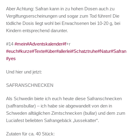
Aber Achtung: Safran kann in zu hohen Dosen auch zu
Vergiftungserscheinungen und sogar zum Tod führen! Die
tödliche Dosis liegt wohl bei Erwachsenen bei 10-20 g, bei
Kindern entsprechend darunter.
#14
#mein
#Adventskalender
#f
+r
#euch
#kurze
#Texte
#über
#allerlei
#Schatztruhe
#Natur
#Safran
#Ge
#yes
Und hier und jetzt:
SAFRANSCHNECKEN
Als Schwedin biete ich euch heute diese Safranschnecken
(saffransbullar) – ich habe sie abgewandelt von den in
Schweden alltäglichen Zimtschnecken (bullar) und dem zum
Luciafest beliebten Safrangebäck „lussekatter“.
Zutaten für ca. 40 Stück: