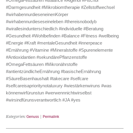
#OmegaFettsäuren #Balance #Algenöl #Fischöl
#Darmgesundheit #Mikrobiomtherapie #Zellstoffwechsel
#wirhabennurdieseneinenKörper
#wirhabennurdieseseineleben #thereisnobodyb
#wirallesindunterschiedlich #individuelle #Beratung
#Gesundheit #Wohlbefinden #Balance #Fitness #wellbeing
#Energie #Kraft #mentaleGesundheit #innerpeace
#Ernährung #Vitamine #Mineralstoffe #Spurenelemente
#Antioxidantien #sekundärePflanzenstoffe
#OmegaFettsäuren #Mikronährstoffe
#antientzündlicheErnährung #basischeErnährung
#SäureBasenhaushalt #takecare #selfcare
#selfcareisaprioritynotaluxury #wiestärkenwiruns #was
könnenwirfürunstun #werwennnichtwirselbst
#wirsindfürunsverantwortlich #JA #yes
Kategorien:
Genuss
|
Permalink